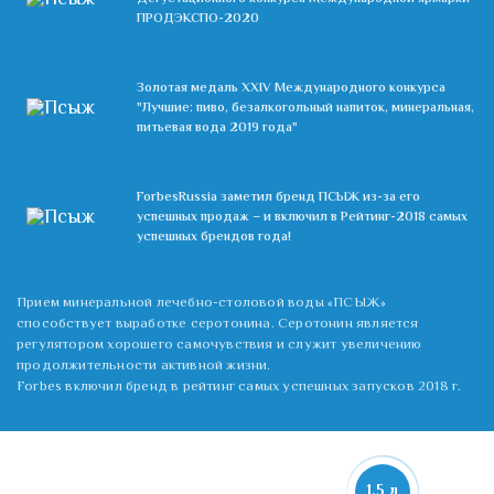
ПРОДЭКСПО-2020
Золотая медаль XXIV Международного конкурса
"Лучшие: пиво, безалкогольный напиток, минеральная,
питьевая вода 2019 года"
ForbesRussia заметил бренд ПСЫЖ из-за его
успешных продаж – и включил в Рейтинг-2018 самых
успешных брендов года!
Прием минеральной лечебно-столовой воды «ПСЫЖ»
способствует выработке серотонина. Серотонин является
регулятором хорошего самочувствия и служит увеличению
продолжительности активной жизни.
Forbes включил бренд в рейтинг самых успешных запусков 2018 г.
1,5 л