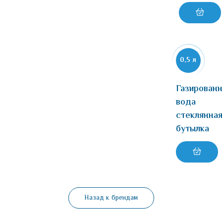
0,5 л
Газированн
вода
стеклянна
бутылка
Назад к брендам