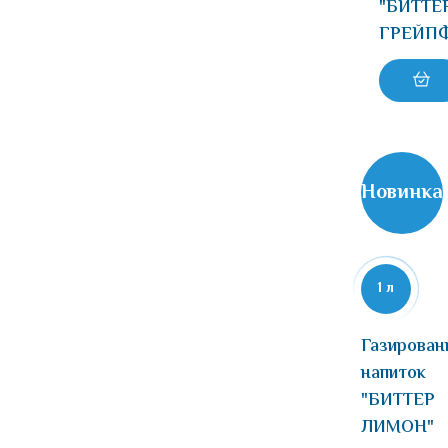
"БИТТЕ
ГРЕЙПФ
Новинка
1 л
Газирован
напиток
"БИТТЕР
ЛИМОН"