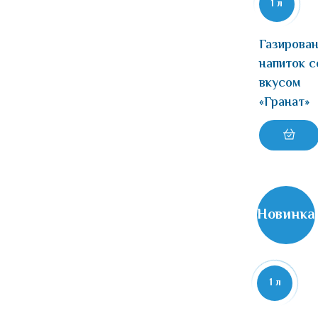
1 л
Газирова
напиток с
вкусом
«Гранат»
Новинка
1 л