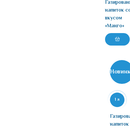
Газирова
напиток с
вкусом
«Манго»
Новин
1 л
Газиров
напиток